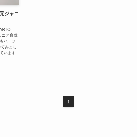
元ジャニ
RTO
ジュニア育成
にもハーフ
べてみまし
しています
1