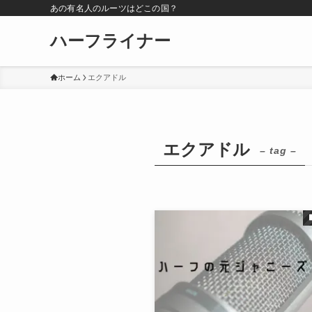
あの有名人のルーツはどこの国？
ハーフライナー
ホーム
エクアドル
エクアドル
– tag –