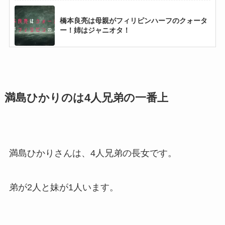
橋本良亮は母親がフィリピンハーフのクォータ
ー！姉はジャニオタ！
久保建英はハーフではない！父親も母親も日本
人で弟もサッカー選手！
満島ひかりのは4人兄弟の一番上
ジェイコブス晶はアメリカのハーフ！兄弟は姉
と妹で弟はいない！
満島ひかりさんは、4人兄弟の長女です。
平野レミはクォーター！父親がハーフで祖父が
アメリカ人！
弟が2人と妹が1人います。
ペルピンズりょうすけ（浅沼亮介）はペルーの