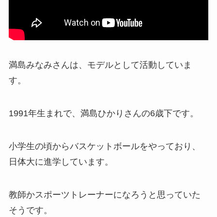
【西武】古川雄大はフィリピンのハーフ！彼
女・結婚についても調査！
満島みなみさんは、モデルとして活動していま
す。
スティーブン・クワンは中国と日本のハーフ！
祖父母が山形出身！
1991年生まれで、満島ひかりさんの6歳下です。
佐々木朗希はハーフではない！父親も母親も日
本人で3人兄弟の真ん中！
小学生の頃からバスケットボールをやっており、
日体大に進学しています。
上田綺世はハーフではない！父親も母親も日本
人で子供はいない！
教師かスポーツトレーナーになろうと思っていた
そうです。