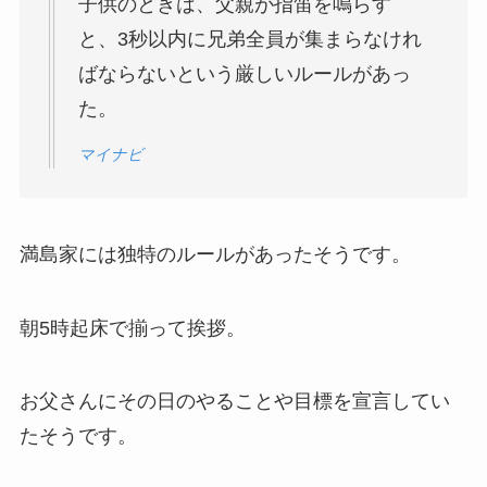
子供のときは、父親が指笛を鳴らす
と、3秒以内に兄弟全員が集まらなけれ
ばならないという厳しいルールがあっ
コービン・キャロルはハーフ！母親が台湾出身
で父親はアイリッシュ系アメリカ人！
た。
マイナビ
LiLiCoはスウェーデンのハーフ！弟は大学教
授！
満島家には独特のルールがあったそうです。
丸山桂里奈はハーフではない！父親も母親も日
本人で2人兄弟！
朝5時起床で揃って挨拶。
お父さんにその日のやることや目標を宣言してい
織田梨沙はハーフではない！母親がクォーター
で織田信成と親戚？
たそうです。