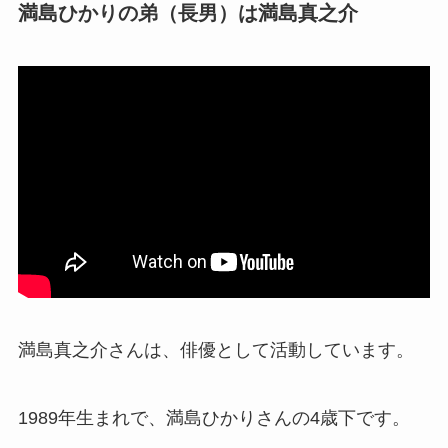
満島ひかりの弟（長男）は満島真之介
ハーフ！4人兄弟の2番目！
佐々木朗希はハーフではない！父親も母親も日
本人で3人兄弟の真ん中！
東山紀之はハーフでもクォーターでもない！祖
父がロシア系ハーフ！
ローラはバングラデシュのハーフ！母親がロシ
ア系クォーター！
満島真之介さんは、俳優として活動しています。
渡部健人はフィリピンのハーフ！彼女・結婚に
1989年生まれで、満島ひかりさんの4歳下です。
ついても調査！