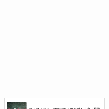
ハーパージュニアはハーフ！父親がアメリカ人
で兄弟はいる？
万波中正はコンゴのハーフで姉はモデル！彼
女・結婚についても調査！
クリスチャン・イエリッチはクォーター！祖父
が日本人で母はハーフ！
佐々木朗希はハーフではない！父親も母親も日
本人で3人兄弟の真ん中！