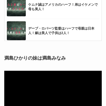
ケムナ誠はアメリカのハーフ！弟はイケメンで
母も美人！
デーブ・ロバーツ監督はハーフで母親は日本
人！嫁は美人で子供は2人！
宗佑磨はギニアのハーフ！母子2人で兄弟はい
ない！
満島ひかりの妹は満島みなみ
アドゥワ誠はナイジェリアのハーフ！母も兄も
スポーツ選手！
長谷川ミラは南アフリカのハーフ！父親はエリ
ートで妹も美人！