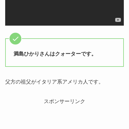
【2025最新】ハーフ・クォーターのジャニー
ズ・ジャニーズJr.一覧まとめ
デーブ・ロバーツ監督はハーフで母親は日本
人！嫁は美人で子供は2人！
満島ひかりさんはクォーターです。
佐々木舞音はハーフではない！兄弟・彼氏・結
婚についても調査！
父方の祖父がイタリア系アメリカ人です。
香椎由宇はクォーター！母親がハーフで祖父が
アメリカ人！
スポンサーリンク
池田エライザはクォーター！母親がハーフ（フ
ィリピンとスペイン）！