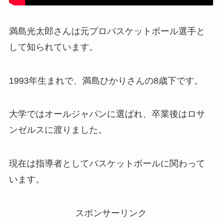
いてインスタから考察！
満島光太郎さんは元プロバスケットボール選手と
コービン・キャロルはハーフ！母親が台湾出身
して知られています。
で父親はアイリッシュ系アメリカ人！
1993年生まれで、満島ひかりさんの8歳下です。
ペルピンズりょうすけ（浅沼亮介）はペルーの
ハーフ！4人兄弟の2番目！
大学ではオールジャパンに選ばれ、卒業後はロサ
ンゼルスに渡りました。
クリスチャン・イエリッチはクォーター！祖父
が日本人で母はハーフ！
現在は指導者としてバスケットボールに関わって
います。
ピサノアレクサンドレ幸冬堀尾はカナダのハー
フ！4人兄弟の3番目！
スポンサーリンク