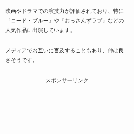
映画やドラマでの演技力が評価されており、特に
水原希子は韓国とアメリカのハーフ！結婚して
『コード・ブルー』や『おっさんずラブ』などの
子供いる？
人気作品に出演しています。
長谷川ミラは南アフリカのハーフ！父親はエリ
メディアでお互いに言及することもあり、仲は良
ートで妹も美人！
さそうです。
ケムナ誠はアメリカのハーフ！弟はイケメンで
スポンサーリンク
母も美人！
ブライト健太はガーナのハーフ！結婚して子供
はいる？