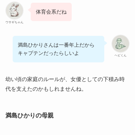
平野レミはクォーター！父親がハーフで祖父が
体育会系だね
アメリカ人！
ウサギちゃん
甲田まひるはハーフではない！彼氏・結婚につ
いても調査！
満島ひかりさんは一番年上だから
キャプテンだったらしいよ
ヘビくん
幼い頃の家庭のルールが、女優としての下積み時
代を支えたのかもしれませんね。
満島ひかりの母親