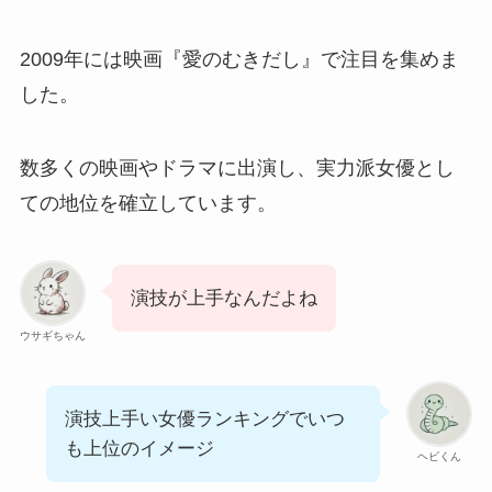
2009年には映画『愛のむきだし』で注目を集めま
シンクレア・ジョセフ・孝ノ助はカナダのハー
した。
フ！兄弟はいるの？
数多くの映画やドラマに出演し、実力派女優とし
浦野芽良はニュージーランドのハーフ！3姉妹
ての地位を確立しています。
で浦野モモは無関係！
演技が上手なんだよね
【画像あり】森敬斗の父親も兄もイケメンで母
親も美人！ハーフではない！
ウサギちゃん
演技上手い女優ランキングでいつ
青木志貴はクォーターでハーフではない！祖父
がフランス人！
も上位のイメージ
ヘビくん