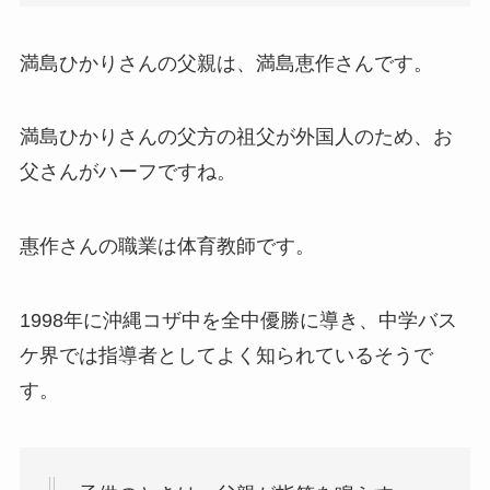
筧美和子はクォーターではなくワンエイス！旦
那がハーフの柴田マイケル空也！
満島ひかりさんの父親は、満島恵作さんです。
オコエ瑠偉はナイジェリアのハーフ！結婚して
満島ひかりさんの父方の祖父が外国人のため、お
子供はいる？
父さんがハーフですね。
忽那汐里はハーフではない！旦那と子供の噂は
惠作さんの職業は体育教師です。
デマで結婚していない！
1998年に沖縄コザ中を全中優勝に導き、中学バス
池田エライザはクォーター！母親がハーフ（フ
ケ界では指導者としてよく知られているそうで
ィリピンとスペイン）！
す。
【2025最新】ハーフ・クォーターのジャニー
ズ・ジャニーズJr.一覧まとめ