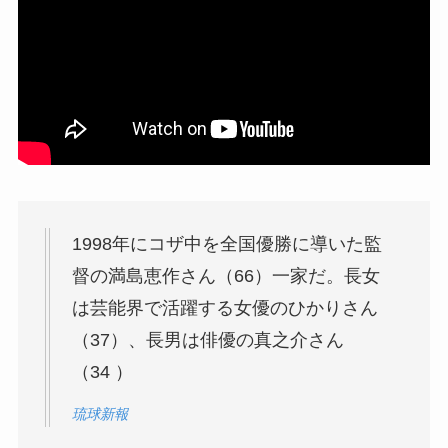
【2025年最新】ハーフ・クォーターの現役プロ
野球選手一覧まとめ
神志那結衣はハーフではなくワンエイス！結婚
しておらず彼氏はいない？
1998年にコザ中を全国優勝に導いた監
三國ケネディエブスはナイジェリアのハーフ！
督の満島恵作さん（66）一家だ。長女
6人兄弟の2番目！
は芸能界で活躍する女優のひかりさん
（37）、長男は俳優の真之介さん
山田涼介はハーフではない！父親も母親も日本
（34 ）
人で姉と妹も美人！
琉球新報