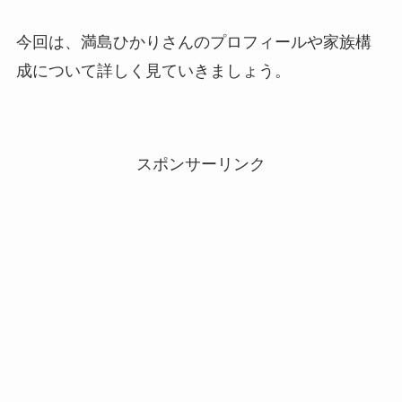
Rainy。はオーストラリアのハーフ！歌手の前
今回は、満島ひかりさんのプロフィールや家族構
はモデルだった！
成について詳しく見ていきましょう。
鈴木亜美はクォーター！親がハーフで祖父が中
国出身！
スポンサーリンク
万波中正はコンゴのハーフで姉はモデル！彼
女・結婚についても調査！
鈴木彩艶はガーナのハーフ！兄弟は兄1人で弟
はいない！
ジェイコブス晶はアメリカのハーフ！兄弟は姉