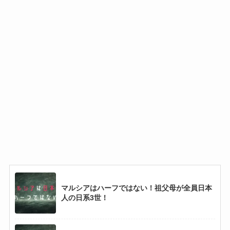
【画像あり】森敬斗の父親も兄もイケメンで母
親も美人！ハーフではない！
上田綺世はハーフではない！父親も母親も日本
人で子供はいない！
アドゥワ誠はナイジェリアのハーフ！母も兄も
スポーツ選手！
笹川吉康はミャンマーのハーフ！兄弟に姉と兄
がいるって本当？
マルシアはハーフではない！祖父母が全員日本
人の日系3世！
May J.はイランのハーフ！旦那は尚玄（俳優）
で子供は娘1人！