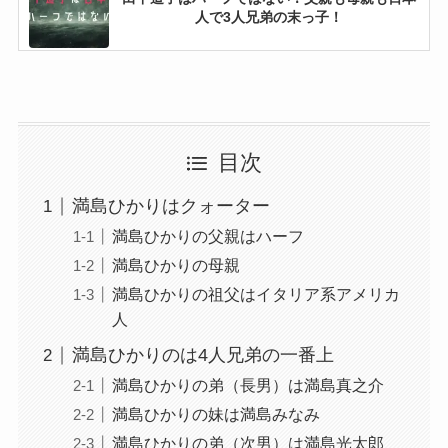
人で3人兄弟の末っ子！
神志那結衣はハーフではなくワンエイス！結婚
しておらず彼氏はいない？
LiLiCoはスウェーデンのハーフ！弟は大学教
授！
目次
三國ケネディエブスはナイジェリアのハーフ！
満島ひかりはクォーター
6人兄弟の2番目！
満島ひかりの父親はハーフ
満島ひかりの母親
満島ひかりの祖父はイタリア系アメリカ
ケムナ誠はアメリカのハーフ！弟はイケメンで
人
母も美人！
満島ひかりのは4人兄弟の一番上
満島ひかりの弟（長男）は満島真之介
筧美和子はクォーターではなくワンエイス！旦
満島ひかりの妹は満島みなみ
那がハーフの柴田マイケル空也！
満島ひかりの弟（次男）は満島光太郎