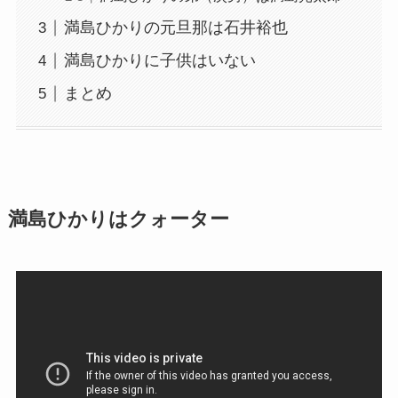
満島ひかりの元旦那は石井裕也
南野拓実はハーフではない！父親も母親も日本
満島ひかりに子供はいない
人で弟はいない！
まとめ
丸山ゴンザレスはハーフではない！父親も母親
も日本人で3人兄弟！
満島ひかりはクォーター
トミー・エドマンはハーフ！父親がアメリカ人
で母親が韓国出身で嫁もハーフ！
ジェイコブス晶はアメリカのハーフ！兄弟は姉
と妹で弟はいない！