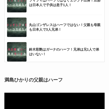
フィフィはハーフではなくエジプト出身！旦那
は日本人で子供は息子1人！
丸山ゴンザレスはハーフではない！父親も母親
も日本人で3人兄弟！
鈴木彩艶はガーナのハーフ！兄弟は兄1人で弟
はいない！
佐々木朗希はハーフではない！父親も母親も日
本人で3人兄弟の真ん中！
満島ひかりの父親はハーフ
宗佑磨はギニアのハーフ！母子2人で兄弟はい
ない！