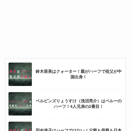
と妹で弟はいない！
森音朱里（ZIP!リポーター）はカナダのハー
フ！彼氏・結婚についても調査！
久保建英はハーフではない！父親も母親も日本
人で弟もサッカー選手！
鈴木亜美はクォーター！親がハーフで祖父が中
国出身！
丸山ゴンザレスはハーフではない！父親も母親
も日本人で3人兄弟！
ペルピンズりょうすけ（浅沼亮介）はペルーの
ハーフ！4人兄弟の2番目！
又木鉄平はハーフで母親がフィリピン出身！彼
女・結婚についても調査！
田中道子はハーフではない！父親も母親も日本