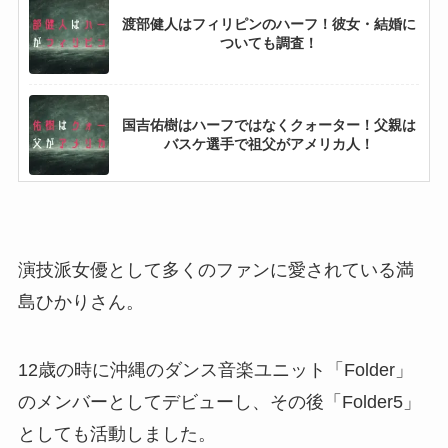
渡部健人はフィリピンのハーフ！彼女・結婚に
ついても調査！
国吉佑樹はハーフではなくクォーター！父親は
バスケ選手で祖父がアメリカ人！
土生翔太はフィリピンのハーフ！父親は甲子園
ベスト8メンバー！
演技派女優として多くのファンに愛されている満
島ひかりさん。
平野レミはクォーター！父親がハーフで祖父が
アメリカ人！
12歳の時に沖縄のダンス音楽ユニット「Folder」
のメンバーとしてデビューし、その後「Folder5」
水谷瞬はナイジェリアのハーフ！母親の再婚相
としても活動しました。
手は日本人！