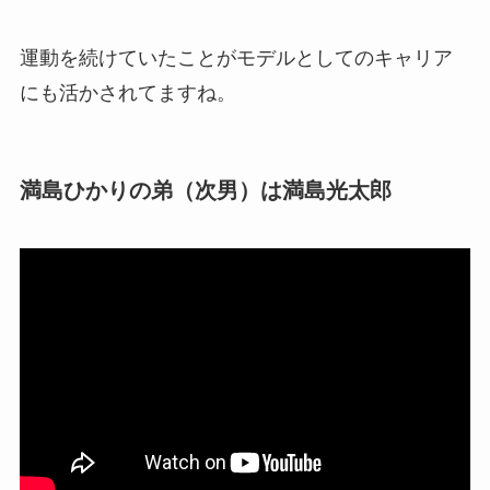
水谷瞬はナイジェリアのハーフ！母親の再婚相
手は日本人！
運動を続けていたことがモデルとしてのキャリア
にも活かされてますね。
ジャーメイン良はアメリカのハーフ！嫁と息子
がいて弟はモデル？
満島ひかりの弟（次男）は満島光太郎
【2025最新】ハーフ・クォーターのジャニー
ズ・ジャニーズJr.一覧まとめ
浜美枝はハーフではない！父親も母親も日本人
で子供は息子2人と娘2人！
テーブス海はカナダのハーフ！彼女・結婚につ